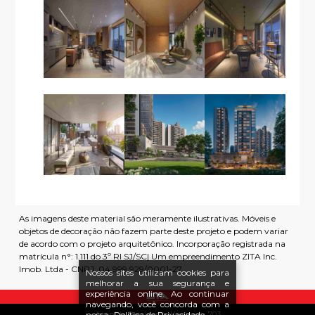
As imagens deste material são meramente ilustrativas. Móveis e
objetos de decoração não fazem parte deste projeto e podem variar
de acordo com o projeto arquitetônico. Incorporação registrada na
matrícula n°: 1.111 do 3º RI SJ/SC| Um empreendimento ZITA Inc.
Imob. Ltda - CNPJ: 04.999.929/0001-27
Nossos sites utilizam cookies para
melhorar a sua segurança e
experiência online. Ao continuar
navegando, você concorda com a
Avenida Presidente Kennedy, 703
nossa
Política de Privacidade
.